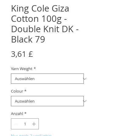
King Cole Giza
Cotton 100g -
Double Knit DK -
Black 79
Preis
3,61 £
Yarn Weight
*
Colour
*
Anzahl
*
Nur noch 2 verfügbar