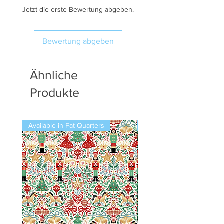
Jetzt die erste Bewertung abgeben.
Bewertung abgeben
Ähnliche
Produkte
Available in Fat Quarters
Available in Fat Quarters