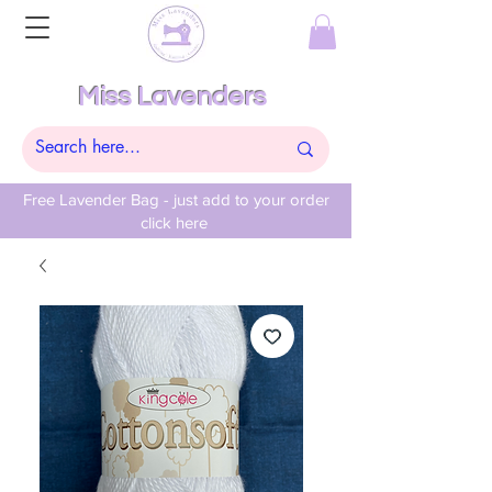
Miss Lavenders
Free Lavender Bag - just add to your order
click here