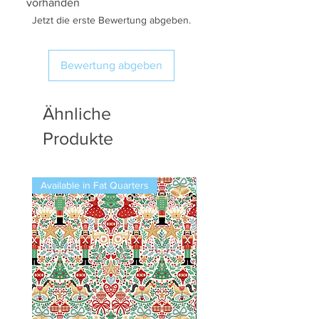
vorhanden
Jetzt die erste Bewertung abgeben.
Bewertung abgeben
Ähnliche
Produkte
Available in Fat Quarters
Available in Fat Quarters