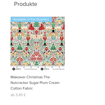
Produkte
Available in Fat Quarters
Available in Fat Quarters
Makower Christmas The
Makower Christmas The
Nutcracker Sugar Plum Cream
Nutcracker Sugar Plum 
Cotton Fabric
Cotton Fabric
Sale-Preis
Sale-Preis
ab
3,45 £
ab
3,45 £