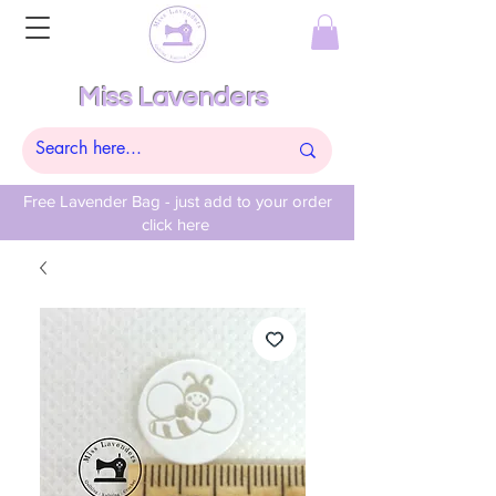
Miss Lavenders
Free Lavender Bag - just add to your order
click here