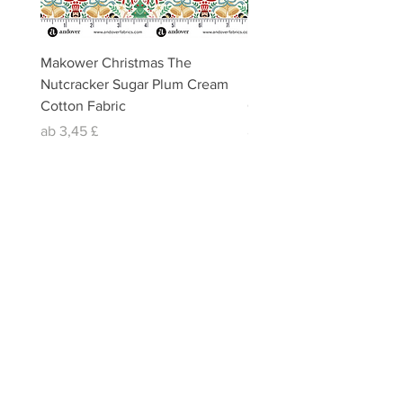
Makower Christmas The
Makower Christmas The
Nutcracker Sugar Plum Cream
Nutcracker Sugar Plum 
Cotton Fabric
Cotton Fabric
Sale-Preis
Sale-Preis
ab
3,45 £
ab
3,45 £
email:
misslavenders@outlook.com
Facebook - Miss lavenders
Instagram Misslavendersuk
Miss Lavenders BLOG