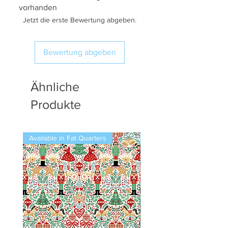
vorhanden
Jetzt die erste Bewertung abgeben.
Bewertung abgeben
Ähnliche
Produkte
Available in Fat Quarters
Available in Fat Quarters