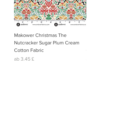
Makower Christmas The
Makower Christmas The
Nutcracker Sugar Plum Cream
Nutcracker Sugar Plum 
Cotton Fabric
Cotton Fabric
Sale-Preis
Sale-Preis
ab
3,45 £
ab
3,45 £
email:
misslavenders@outlook.com
Facebook - Miss lavenders
Instagram Misslavendersuk
Miss Lavenders BLOG