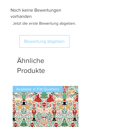
Noch keine Bewertungen
vorhanden
Jetzt die erste Bewertung abgeben.
Bewertung abgeben
Ähnliche
Produkte
Available in Fat Quarters
Available in Fat Quarters