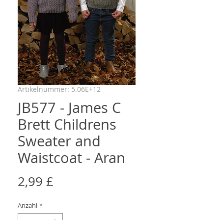
Artikelnummer: 5.06E+12
JB577 - James C
Brett Childrens
Sweater and
Waistcoat - Aran
Preis
2,99 £
Anzahl
*