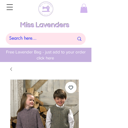
Miss Lavenders
Free Lavender Bag - just add to your order
click here