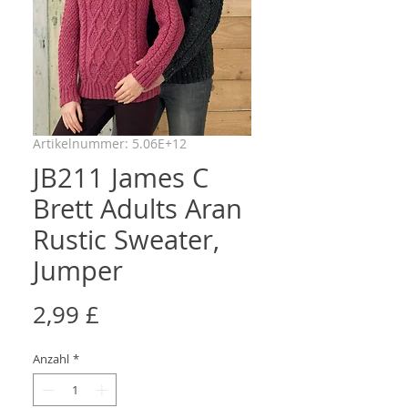
Artikelnummer: 5.06E+12
JB211 James C
Brett Adults Aran
Rustic Sweater,
Jumper
Preis
2,99 £
Anzahl
*