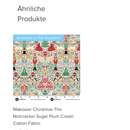
Ähnliche
Produkte
Available in Fat Quarters
Available in Fat Quarters
Makower Christmas The
Makower Christmas The
Nutcracker Sugar Plum Cream
Nutcracker Sugar Plum 
Cotton Fabric
Cotton Fabric