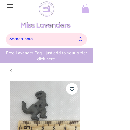
Miss Lavenders
Free Lavender Bag - just add to your order
click here