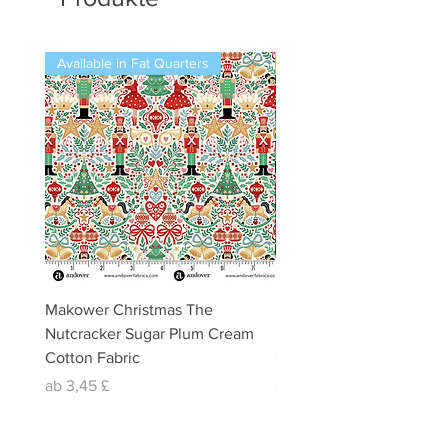
Available in Fat Quarters
Available in Fat Quarters
Makower Christmas The
Makower Christmas The
Nutcracker Sugar Plum Cream
Nutcracker Sugar Plum 
Cotton Fabric
Cotton Fabric
Sale-Preis
Sale-Preis
ab
3,45 £
ab
3,45 £