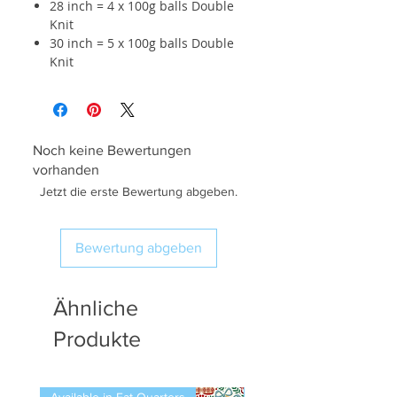
28 inch = 4 x 100g balls Double
Knit
30 inch = 5 x 100g balls Double
Knit
Noch keine Bewertungen
vorhanden
Jetzt die erste Bewertung abgeben.
Bewertung abgeben
Ähnliche
Produkte
Available in Fat Quarters
Available in Fat Quarters