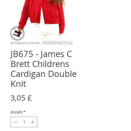
Artikelnummer: 5055559625742
JB675 - James C
Brett Childrens
Cardigan Double
Knit
Preis
3,05 £
Anzahl
*