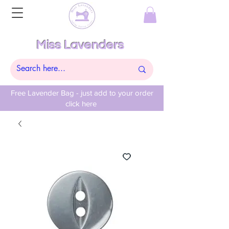
Miss Lavenders
Free Lavender Bag - just add to your order
click here