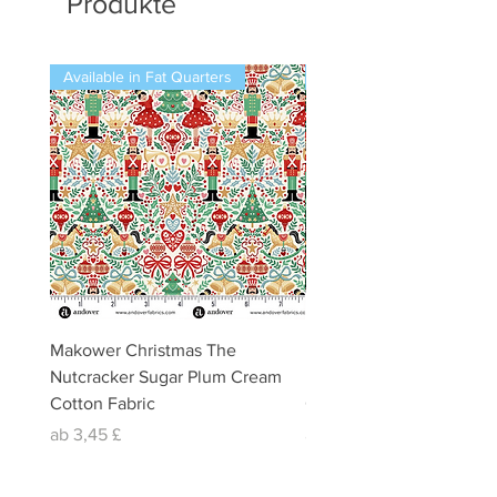
Produkte
Available in Fat Quarters
Available in Fat Quarters
Makower Christmas The
Makower Christmas The
Nutcracker Sugar Plum Cream
Nutcracker Sugar Plum 
Cotton Fabric
Cotton Fabric
Sale-Preis
Sale-Preis
ab
3,45 £
ab
3,45 £