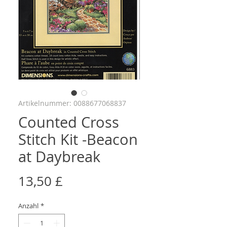
Artikelnummer: 0088677068837
Counted Cross
Stitch Kit -Beacon
at Daybreak
Preis
13,50 £
Anzahl
*