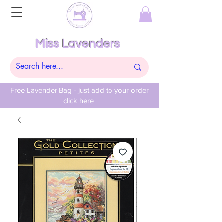
Miss Lavenders
Free Lavender Bag - just add to your order
click here